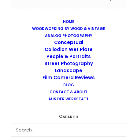
HOME
WOODWORKING BY WOOD & VINTAGE
Images tagged "demon"
ANALOG PHOTOGRAPHY
Home
Images tagged "demon"
Conceptual
Collodion Wet Plate
People & Portraits
Street Photography
Landscape
Film Camera Reviews
BLOG
CONTACT & ABOUT
AUS DER WERKSTATT
SEARCH