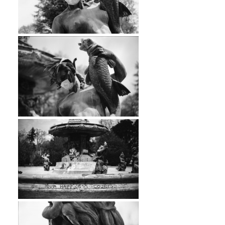
…
…
…