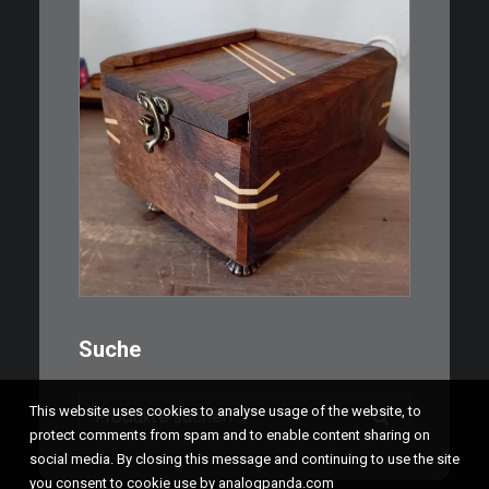
€
39,00
Eine kleine, simple Schatulle
aus Nussbaum…
IN DEN WARENKORB
Suche
Suchen
This website uses cookies to analyse usage of the website, to
nach:
protect comments from spam and to enable content sharing on
social media. By closing this message and continuing to use the site
you consent to cookie use by analogpanda.com