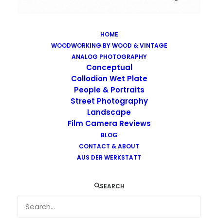
HOME
WOODWORKING BY WOOD & VINTAGE
Images tagged "covid-19"
ANALOG PHOTOGRAPHY
Home
Images tagged "covid-19"
Conceptual
Collodion Wet Plate
People & Portraits
Street Photography
Landscape
Film Camera Reviews
Images tagged "covid-19"
BLOG
CONTACT & ABOUT
AUS DER WERKSTATT
SEARCH