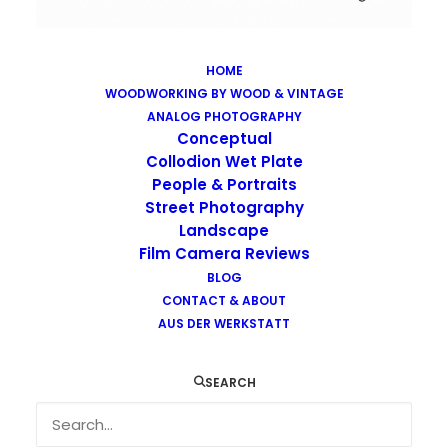
HOME
WOODWORKING BY WOOD & VINTAGE
Images tagged "city"
ANALOG PHOTOGRAPHY
Home
Images tagged "city"
Conceptual
Collodion Wet Plate
People & Portraits
Street Photography
Landscape
Film Camera Reviews
Images tagged "city"
BLOG
CONTACT & ABOUT
AUS DER WERKSTATT
SEARCH