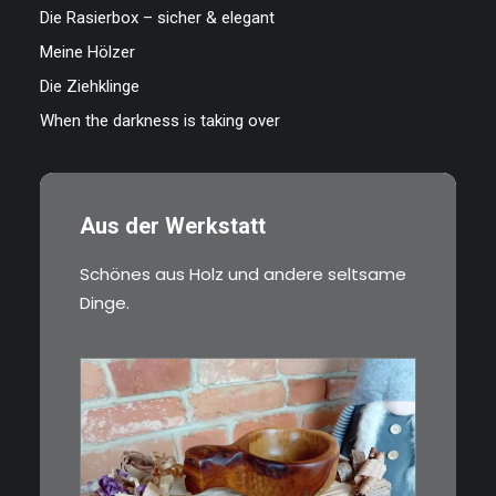
Die Rasierbox – sicher & elegant
Meine Hölzer
Die Ziehklinge
When the darkness is taking over
Aus der Werkstatt
Schönes aus Holz und andere seltsame
Dinge.
€
15,00
Ein Holzbecher im Wikinger-Stil.
Inspiriert…