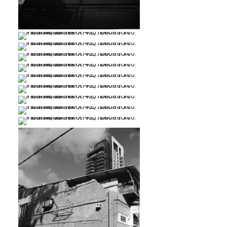
…
…
…
…
…
…
…
…
…
…
…