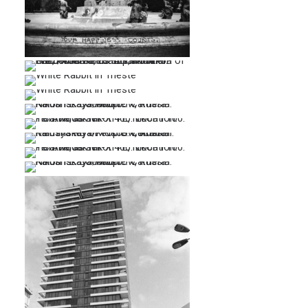
…
…
…
…
…
…
…
…
…
…