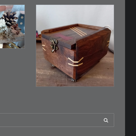
esser,
€
39,00
Eine kleine, simple
Schatulle aus
Nussbaum…
IN DEN WARENKORB