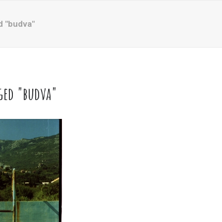
d "budva"
ged "budva"