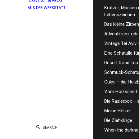
CONTACT & ABOUT
AUS DER WERKSTATT
Kratzer, Macken 
Lebenszeichen
Das kleine Zirben
Adventkranz oder
Vintage Tel Aviv 
Eine Schatulle fü
Desert Road Trip
Schmuck-Schatul
Guksi – die Hol
Vom Holzscheit 
Die Rasierbox – 
Meine Hölzer
Die Ziehklinge
SEARCH
When the darknes