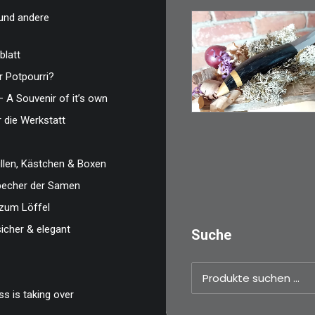
und andere
blatt
€
39,00
 Potpourri?
Kleines Schmuckm
– A Souvenir of it’s own
ideal als…
r die Werkstatt
WEITERLESEN
len, Kästchen & Boxen
zbecher der Samen
zum Löffel
sicher & elegant
Suche
Suchen
nach:
s is taking over