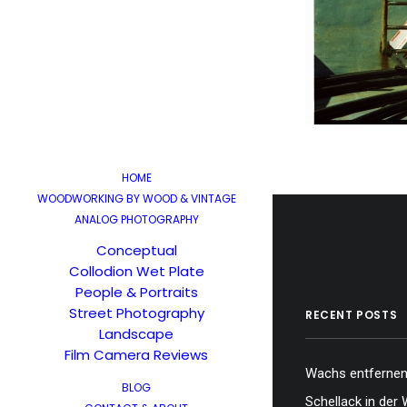
HOME
WOODWORKING BY WOOD & VINTAGE
ANALOG PHOTOGRAPHY
Conceptual
Collodion Wet Plate
People & Portraits
Street Photography
RECENT POSTS
Landscape
Film Camera Reviews
Wachs entfernen,
BLOG
Schellack in der 