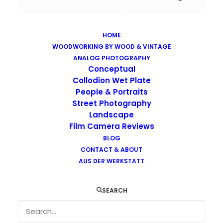
HOME
WOODWORKING BY WOOD & VINTAGE
Images tagged "alternative-process"
ANALOG PHOTOGRAPHY
Home
Images tagged "alternative-process"
Conceptual
Collodion Wet Plate
People & Portraits
Street Photography
Landscape
Film Camera Reviews
Images tagged "alternative-process"
BLOG
CONTACT & ABOUT
AUS DER WERKSTATT
SEARCH