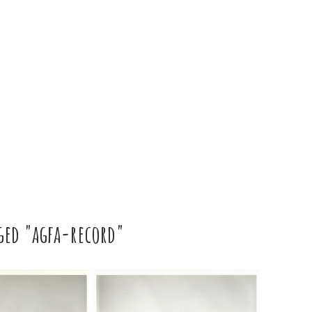
ged "agfa-record"