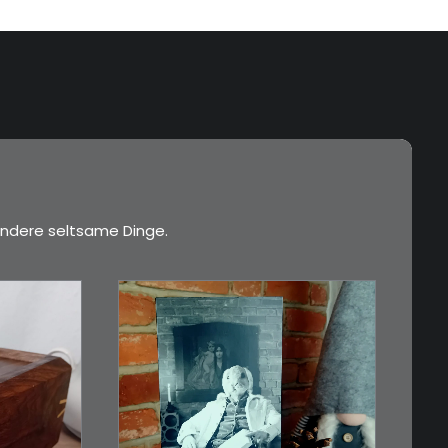
ndere seltsame Dinge.
€
3,00
Limitierte Auflage.
Original: Abzug von