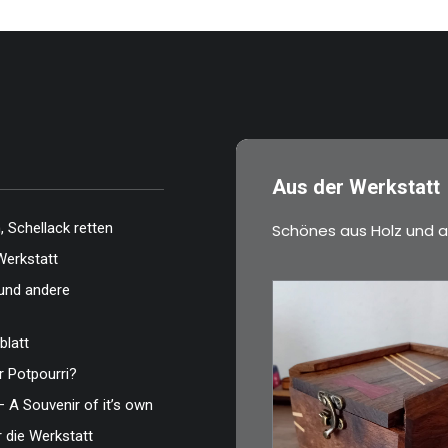
Aus der Werkstatt
 Schellack retten
Schönes aus Holz und a
Werkstatt
und andere
blatt
 Potpourri?
€
39,00
– A Souvenir of it’s own
Eine kleine, simple
r die Werkstatt
Schatulle aus