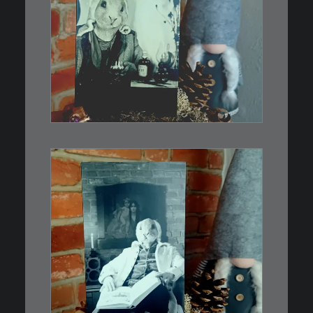
€
3,00
Limitierte Auflage. Original:
Abzug von…
IN DEN WARENKORB
€
3,00
Limitierte Auflage. Original:
Abzug von 35mm…