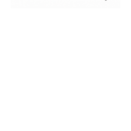
Conceptual
Collodion Wet Plate
People & Portraits
Woodworking
by
Wood
&
Vintage
Street Photography
Landscape
Film Camera Reviews
Schönes
aus
Holz
und
andere
seltsame
Dinge