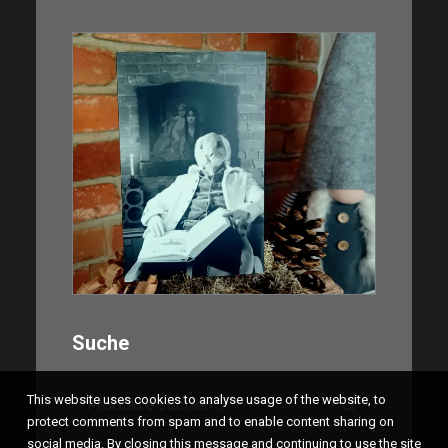
WEITERLESEN
€
3,00
Limitierte Auflage. Original:
Abzug von 35mm…
IN DEN WARENKORB
Suche
Suchen
This website uses cookies to analyse usage of the website, to
nach:
protect comments from spam and to enable content sharing on
social media. By closing this message and continuing to use the site