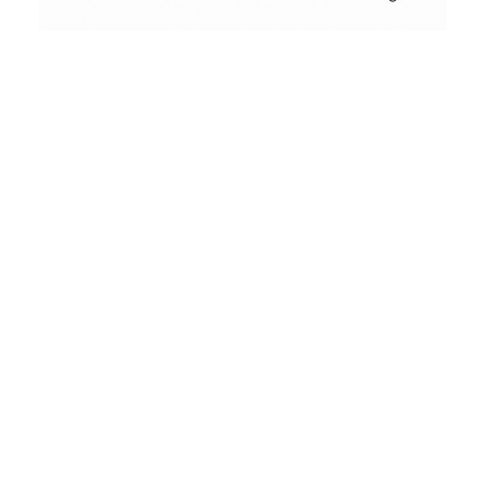
Conceptual
Collodion Wet Plate
Basket
People & Portraits
Street Photography
Landscape
Dein Warenkorb ist derzeit leer.
Film Camera Reviews
ZURÜCK ZUM SHOP